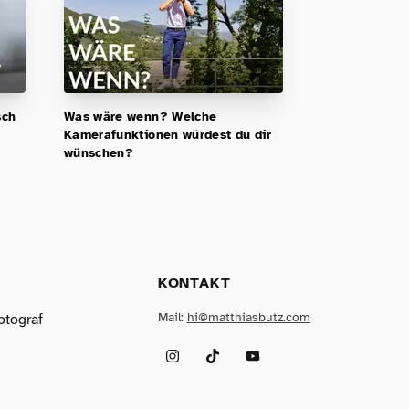
sch
Was wäre wenn? Welche
Kamerafunktionen würdest du dir
wünschen?
KONTAKT
Mail:
hi@matthiasbutz.com
otograf
Instagram
TikTok
YouTube