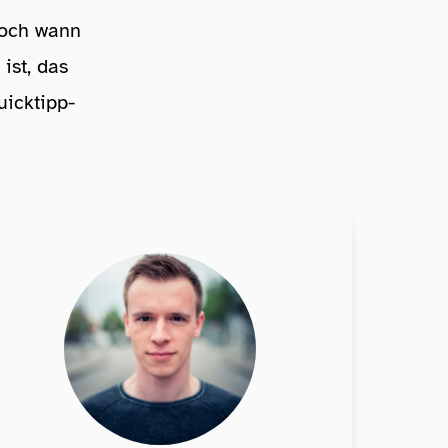
 Doch wann
ist, das
uicktipp-