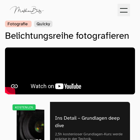
Fotografie
Quicky
Belichtungsreihe fotografieren
KOSTENLOS
Ins Detail – Grundlagen deep
dive
2,5h kostenloser Grundlagen‑Kurs: werde
präzise in der Technik.