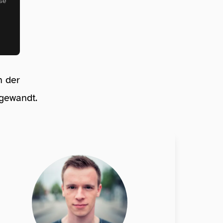
se
n der
ngewandt.