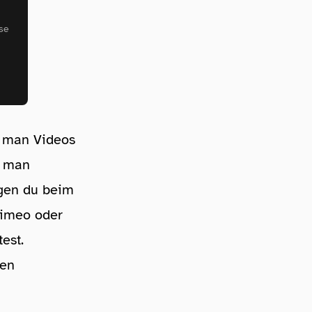
se
n man Videos
n man
ngen du beim
Vimeo oder
est.
ben