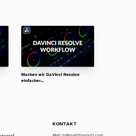
Machen wir DaVinci Resolve
einfacher...
KONTAKT
Mail:
hi@matthiasbutz.com
otograf