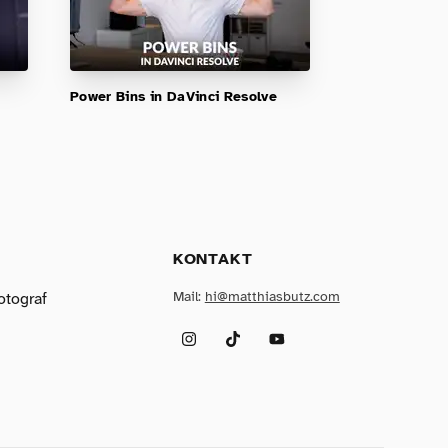
Power Bins in DaVinci Resolve
KONTAKT
Mail:
hi@matthiasbutz.com
otograf
Instagram
TikTok
YouTube