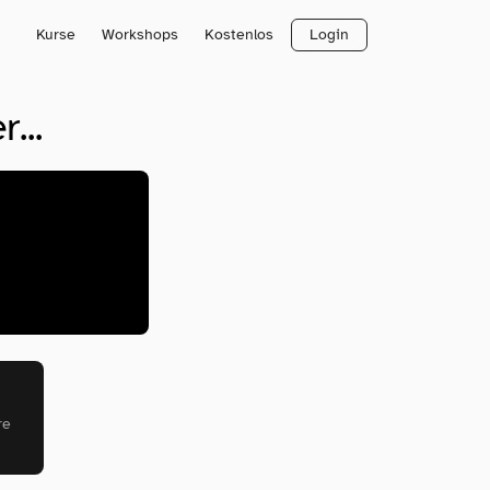
Kurse
Workshops
Kostenlos
Login
...
re