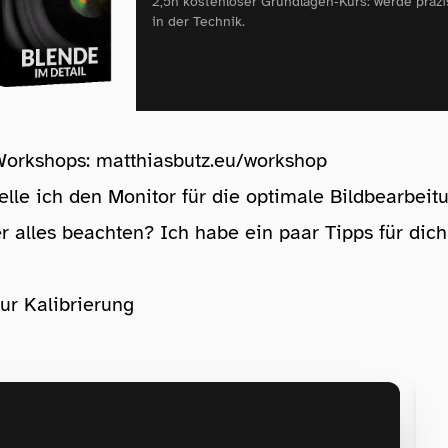
2,5h kostenloser Grundlagen‑Kurs: werde präzi
in der Technik.
Workshops:
matthiasbutz.eu/workshop
lle ich den Monitor für die optimale Bildbearbeit
ier alles beachten? Ich habe ein paar Tipps für dic
ur Kalibrierung