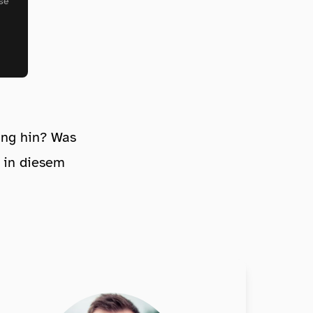
se
ung hin? Was
h in diesem