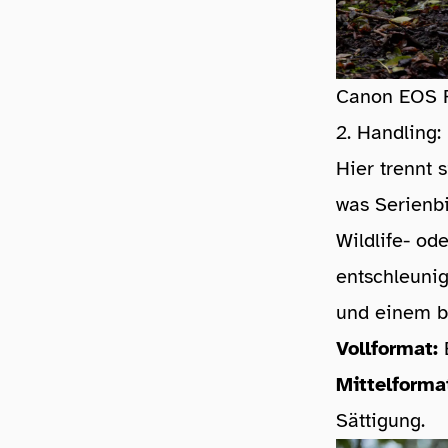
Canon EOS
2. Handling:
Hier trennt 
was Serienbi
Wildlife- od
entschleunig
und einem b
Vollformat:
B
Mittelforma
Sättigung.