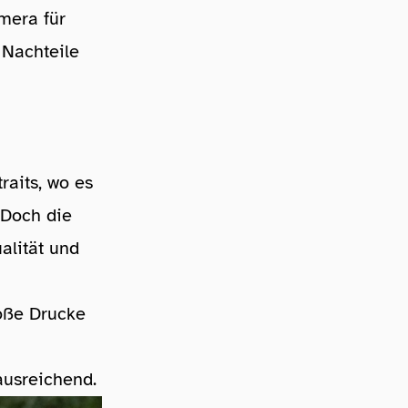
mera für
 Nachteile
raits, wo es
 Doch die
alität und
roße Drucke
ausreichend.