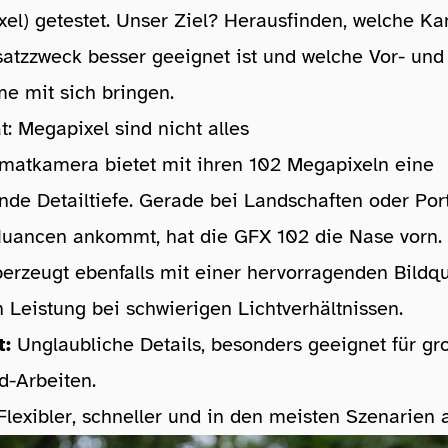
el) getestet. Unser Ziel? Herausfinden, welche Ka
atzzweck besser geeignet ist und welche Vor- und
e mit sich bringen.
ät: Megapixel sind nicht alles
rmatkamera bietet mit ihren 102 Megapixeln eine
de Detailtiefe. Gerade bei Landschaften oder Port
 Nuancen ankommt, hat die GFX 102 die Nase vorn.
rzeugt ebenfalls mit einer hervorragenden Bildqu
n Leistung bei schwierigen Lichtverhältnissen.
t:
Unglaubliche Details, besonders geeignet für g
d-Arbeiten.
lexibler, schneller und in den meisten Szenarien 