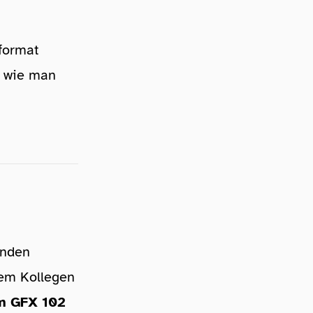
lformat
d wie man
enden
em Kollegen
lm GFX 102