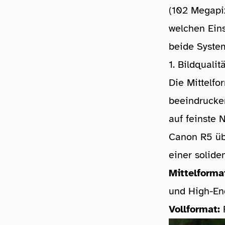
(102 Megapix
welchen Eins
beide System
1. Bildqualit
Die Mittelfo
beeindrucken
auf feinste
Canon R5 übe
einer solide
Mittelforma
und High-En
Vollformat:
F