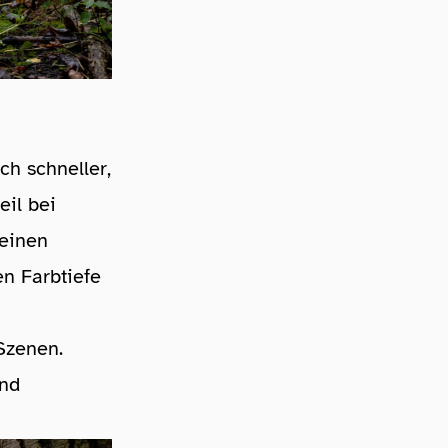
ch schneller,
il bei
 einen
en Farbtiefe
 Szenen.
und