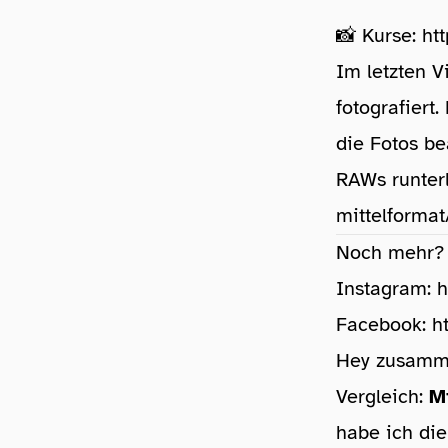
📸 Kurse:
ht
Im letzten V
fotografiert
die Fotos be
RAWs runter
mittelformat
Noch mehr? 
Instagram:
h
Facebook:
h
Hey zusamme
Vergleich:
M
habe ich di