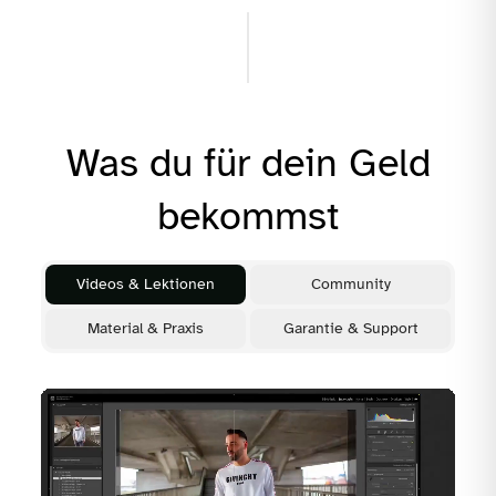
Bildmanagement
Entwicklung
Export
Was du für dein Geld
Lightroom Mobile
bekommst
Praxis
Videos & Lektionen
Community
Material & Praxis
Garantie & Support