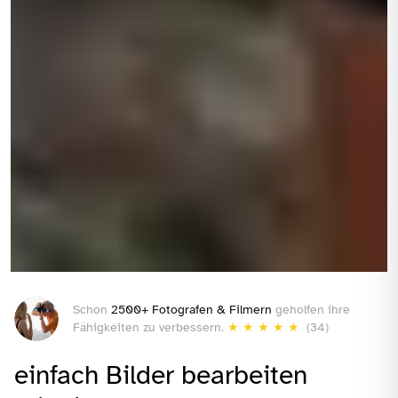
Schon
2500+ Fotografen & Filmern
geholfen ihre
Fähigkeiten zu verbessern.
★
★
★
★
★
(34)
einfach Bilder bearbeiten