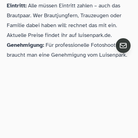
Eintritt:
Alle müssen Eintritt zahlen – auch das
Brautpaar. Wer Brautjungfern, Trauzeugen oder
Familie dabei haben will: rechnet das mit ein.
Aktuelle Preise findet ihr auf
luisenpark.de
.
Genehmigung:
Für professionelle Fotoshootings
braucht man eine Genehmigung vom Luisenpark.
Darum kümmere ich mich.
Anfahrt und Laufwege:
Der Park ist groß. Vom
Haupteingang zum Chinesischen Garten sind es
gut 10 Minuten zu Fuß. In Brautschuhen auf
Kieswegen – das sollte man vorher wissen. Mein
Rat: bequeme Schuhe für den Weg, Brautschuhe
erst am Spot anziehen. Und genug Zeitpuffer
einplanen, mindestens eine Stunde für Anfahrt,