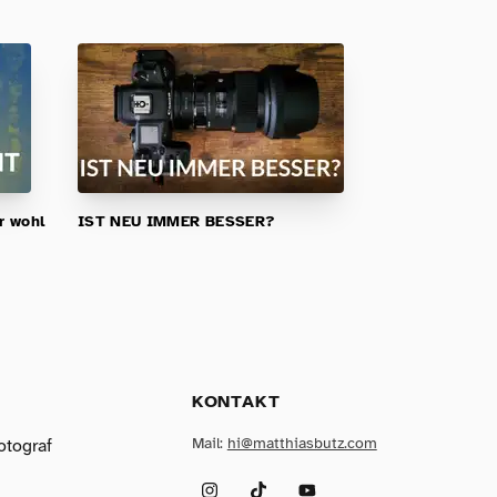
er wohl
IST NEU IMMER BESSER?
KONTAKT
Mail:
hi@matthiasbutz.com
otograf
Instagram
TikTok
YouTube