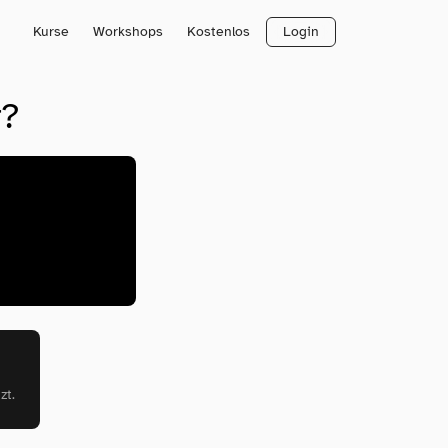
Kurse
Workshops
Kostenlos
Login
r?
zt.