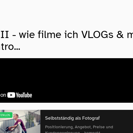
I - wie filme ich VLOGs & 
ro...
TENLOS
Selbstständig als Fotograf
Positionierung, Angebot, Preise und
Kundengewinnung – kompakt.