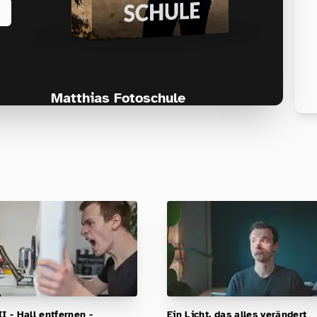
Matthias Fotoschule
Für Fotografen, die Fotografie nicht nur
lernen, sondern wirklich erleben wollen –
Anfänger & Fortgeschrittene!
I - Hall entfernen -
Ein Licht, das alles verändert