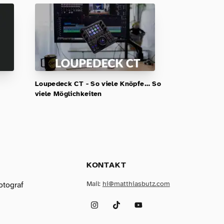
Loupedeck CT - So viele Knöpfe… So
viele Möglichkeiten
KONTAKT
Mail:
hi@matthiasbutz.com
otograf
Instagram
TikTok
YouTube