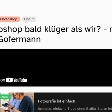
Photoshop
Uncut
oshop bald klüger als wir? - 
 Gofermann
TENLOS
Fotografie ist einfach
Schnelle, einfache Tipps ohne BlaBla. Starte jet