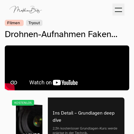
Filmen
Tryout
Drohnen-Aufnahmen Faken…
KOSTENLOS
Ins Detail – Grundlagen deep
dive
2,5h kostenloser Grundlagen‑Kurs: werde
präzise in der Technik.