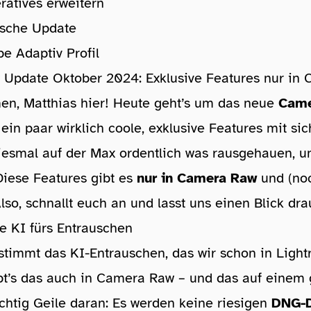
ratives erweitern
usche Update
e Adaptiv Profil
Update Oktober 2024: Exklusive Features nur in
n, Matthias hier! Heute geht’s um das neue
Came
 ein paar wirklich coole, exklusive Features mit sic
iesmal auf der Max ordentlich was rausgehauen, u
Diese Features gibt es
nur in Camera Raw
und (noc
lso, schnallt euch an und lasst uns einen Blick dra
te KI fürs Entrauschen
stimmt das KI-Entrauschen, das wir schon in Ligh
ibt’s das auch in Camera Raw – und das auf einem
ichtig Geile daran: Es werden keine riesigen
DNG-D