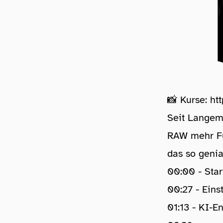
📸 Kurse:
ht
Seit Langem 
RAW mehr Fu
das so genial
00:00 - Star
00:27 - Eins
01:13 - KI-E