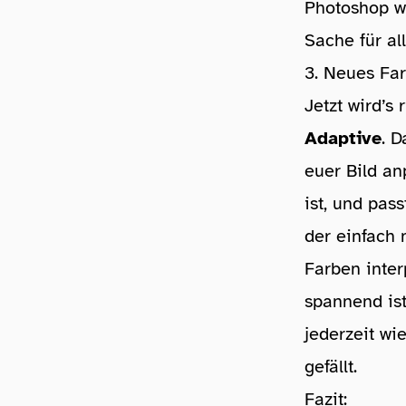
Photoshop wa
Sache für al
3. Neues Far
Jetzt wird’s
Adaptive
. D
euer Bild an
ist, und pas
der einfach 
Farben inter
spannend ist
jederzeit wi
gefällt.
Fazit: