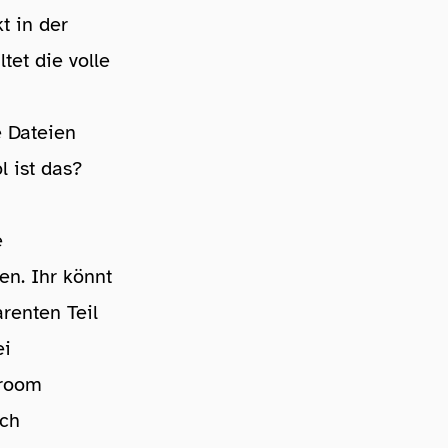
kt in der
tet die volle
e Dateien
l ist das?
e
en. Ihr könnt
renten Teil
ei
troom
ich