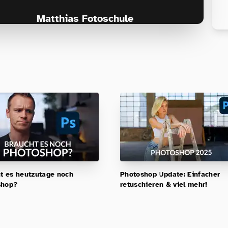
Matthias Fotoschule
Für Fotografen, die Fotografie nicht nur
lernen, sondern wirklich erleben wollen –
Anfänger & Fortgeschrittene!
t es heutzutage noch
Photoshop Update: Einfacher
shop?
retuschieren & viel mehr!