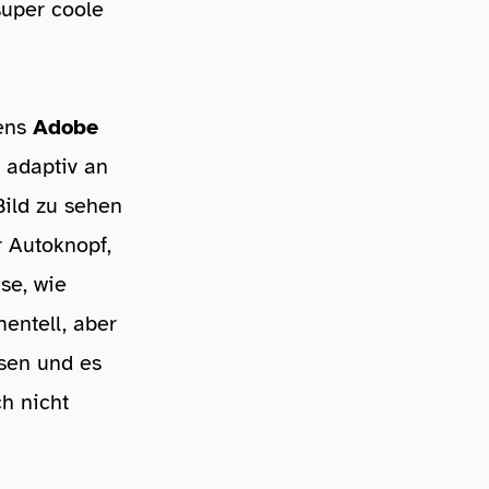
super coole
mens
Adobe
h adaptiv an
Bild zu sehen
r Autoknopf,
se, wie
mentell, aber
ssen und es
ch nicht