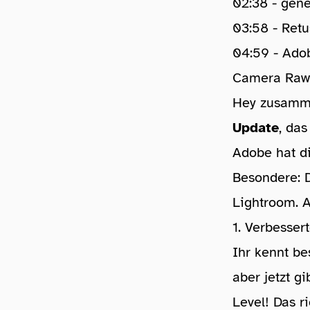
02:38 - gene
03:58 - Ret
04:59 - Adob
Camera Raw 
Hey zusamme
Update
, das
Adobe hat d
Besondere: 
Lightroom. A
1. Verbesser
Ihr kennt be
aber jetzt g
Level! Das r