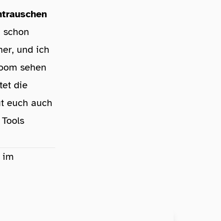
ntrauschen
h schon
her, und ich
troom sehen
tet die
ut euch auch
 Tools
s im