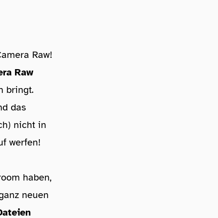
 Camera Raw!
ra Raw
h bringt.
nd das
h) nicht in
uf werfen!
troom haben,
 ganz neuen
ateien