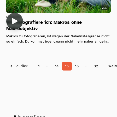
7:32
Fotografie
Wie fotografiere ich: Makros ohne
Makroobjektiv
Makros zu fotografieren, ist wegen der Naheinstellgrenze nicht
so einfach. Du kommst irgendwann nicht mehr näher an dein...
Zurück
…
…
Weit
1
14
15
16
32