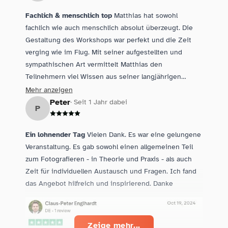
Fachlich & menschlich top
Matthias hat sowohl
fachlich wie auch menschlich absolut überzeugt. Die
Gestaltung des Workshops war perfekt und die Zeit
verging wie im Flug. Mit seiner aufgestellten und
sympathischen Art vermittelt Matthias den
Teilnehmern viel Wissen aus seiner langjährigen
Erfahrung. Auch der Austausch mit anderen
Mehr anzeigen
Fotografen und den Models kommt nicht zu kurz. Ich
Peter
· Seit 1 Jahr dabei
P
würde den Workshop jederzeit wieder buchen und
kann ihn jedem ans Herz legen, der mehr als nur
Ein lohnender Tag
Vielen Dank. Es war eine gelungene
Blende, ISO und Zeit verstehen will.
Veranstaltung. Es gab sowohl einen allgemeinen Teil
zum Fotografieren - in Theorie und Praxis - als auch
Zeit für individuellen Austausch und Fragen. Ich fand
das Angebot hilfreich und inspirierend. Danke
Zeige mehr...