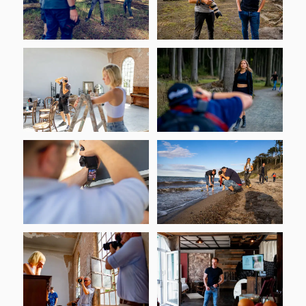
Dein Buch habe ich als Weihnachtsgeschenk von
meiner Frau bekommen – einfach perfekt.
Christian
· Seit 2 Jahren dabei
C
Hallo Matthias,
danke noch einmal für den super Workshop er hat
mich persönlich weitergebracht und das wird nicht der
letzte Workshop bei Dir sein den ich besuche. 😬
Die Videos inkl. Das Video vom „Posing Workshop“
finde ich auch sehr interessant und da kann man was
dazulernen.
Isabel
· Seit 2 Jahren dabei
I
War ein toller Workshop, der viel Spass gemacht hat!!
Ich finde, wir hatten eine tolle Atmosphäre und
konnten viel lernen 🤓. Vielen Dank an Dich, lieber
Matthias, dass Du auf jede Frage eingegangen bist