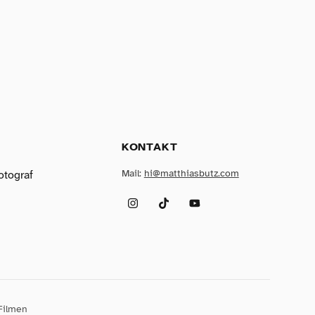
KONTAKT
Mail:
hi@matthiasbutz.com
otograf
Instagram
TikTok
YouTube
Filmen