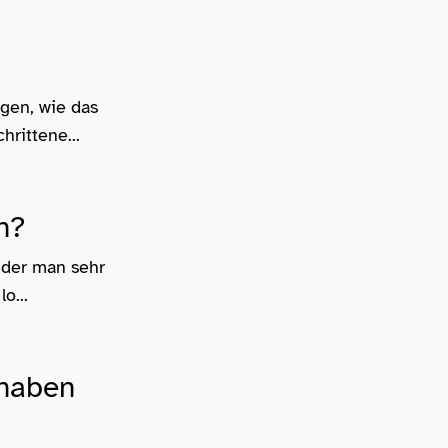
gen, wie das
rittene...
h?
 der man sehr
o...
 haben