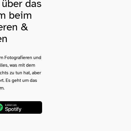
 über das
m beim
eren &
en
um Fotografieren und
alles, was mit dem
hts zu tun hat, aber
rt. Es geht um das
m.