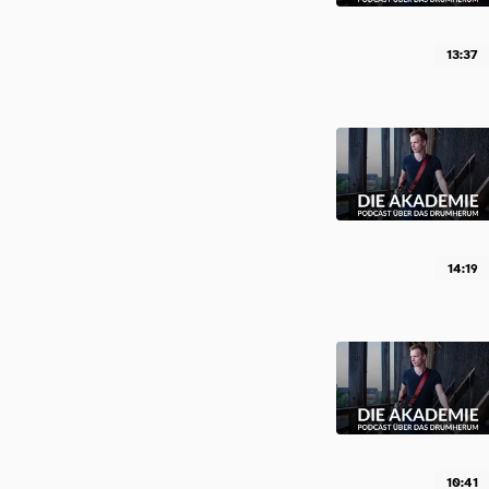
13:37
14:19
10:41