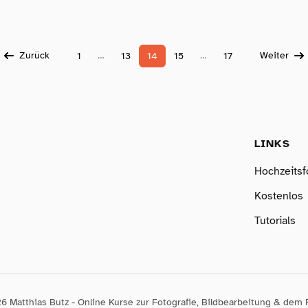
Zurück
…
…
Weiter
1
13
14
15
17
LINKS
Hochzeitsf
Kostenlos
Tutorials
6 Matthias Butz - Online Kurse zur Fotografie, Bildbearbeitung & dem 