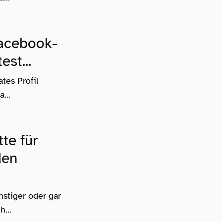
Facebook-
est...
tes Profil
...
te für
den
nstiger oder gar
...