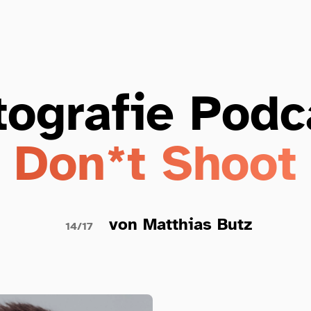
tografie Podc
Don*t Shoot
von Matthias Butz
14/17