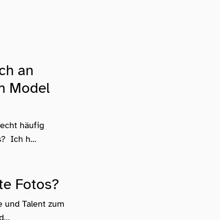
ch an
em Model
recht häufig
 Ich h...
te Fotos?
e und Talent zum
...