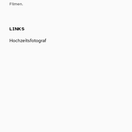
Filmen.
LINKS
Hochzeitsfotograf
Kostenlos
Tutorials
KONTAKT
Mail:
hi@matthiasbutz.com
Instagram
TikTok
YouTube