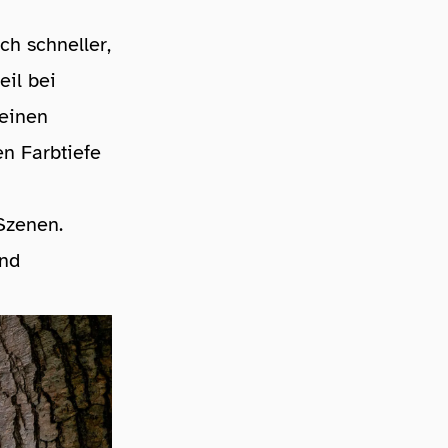
ch schneller,
il bei
 einen
en Farbtiefe
 Szenen.
und