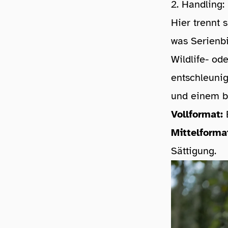
2. Handling:
Hier trennt 
was Serienbi
Wildlife- od
entschleunig
und einem b
Vollformat:
B
Mittelforma
Sättigung.