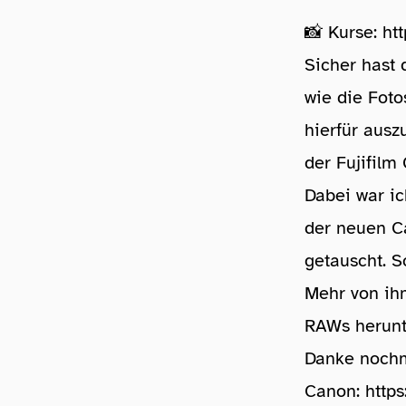
📸 Kurse:
ht
Sicher hast 
wie die Foto
hierfür ausz
der Fujifilm 
Dabei war ic
der neuen C
getauscht. So
Mehr von ihm
RAWs herunt
Danke nochm
Canon:
https