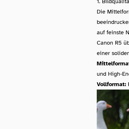
1. Bildqualit
Die Mittelfo
beeindrucken
auf feinste
Canon R5 übe
einer solide
Mittelforma
und High-En
Vollformat:
F