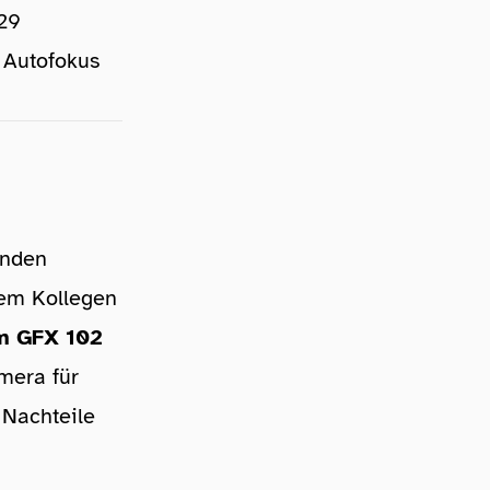
:29
0 Autofokus
enden
em Kollegen
lm GFX 102
mera für
 Nachteile