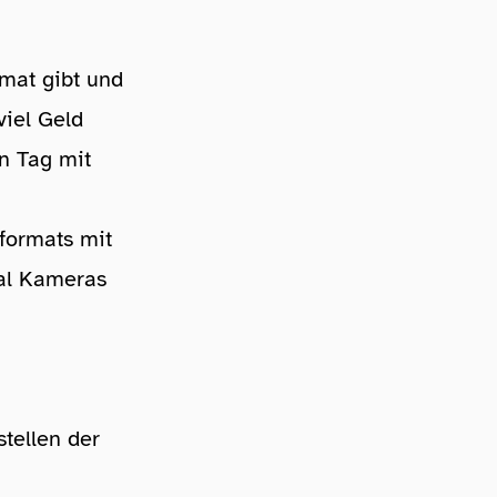
rmat gibt und
viel Geld
n Tag mit
lformats mit
al Kameras
tellen der