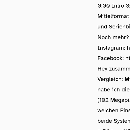
0:00 Intro 3
Mittelformat
und Serienbi
Noch mehr? 
Instagram:
h
Facebook:
h
Hey zusamme
Vergleich:
M
habe ich di
(102 Megapix
welchen Eins
beide System