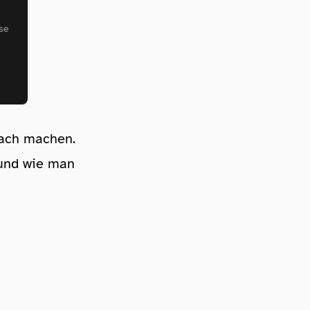
se
nfach machen.
 und wie man