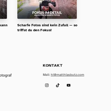
 kann
Scharfe Fotos sind kein Zufall — so
triffst du den Fokus!
KONTAKT
Mail:
hi@matthiasbutz.com
otograf
Instagram
TikTok
YouTube