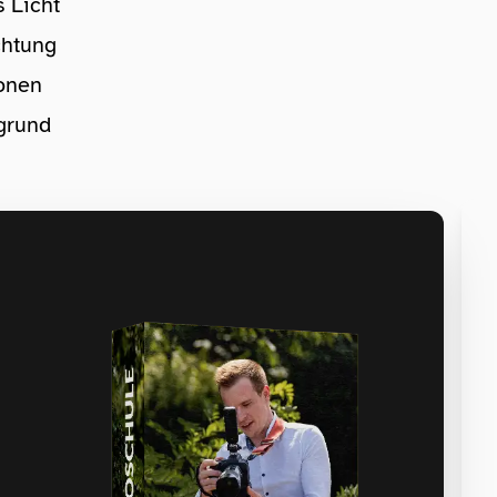
s Licht
chtung
ionen
grund