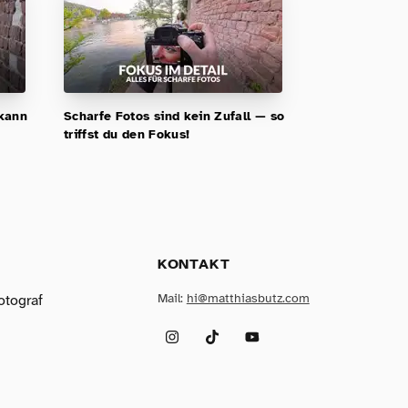
 kann
Scharfe Fotos sind kein Zufall — so
triffst du den Fokus!
KONTAKT
Mail:
hi@matthiasbutz.com
otograf
Instagram
TikTok
YouTube