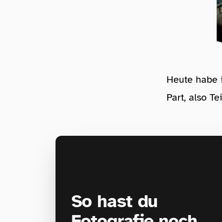
Heute habe 
Part, also T
So hast du
Fotografie noch