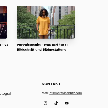
 - VI
Portraitschnitt - Was darf ich? |
Bildschnitt und Bildgestaltung
KONTAKT
Mail:
hi@matthiasbutz.com
otograf
Instagram
TikTok
YouTube