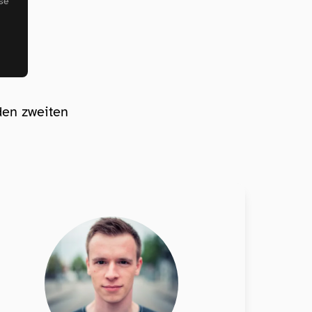
se
en zweiten