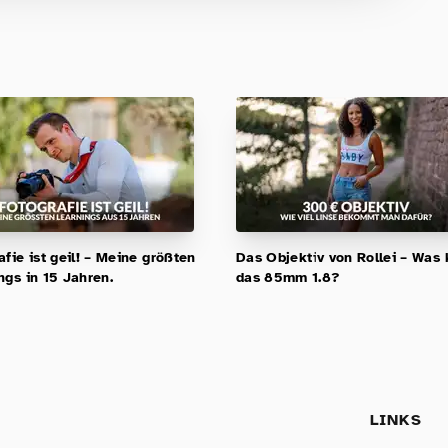
lernen, sondern wirklich erleben wollen –
Anfänger & Fortgeschrittene!
afie ist geil! – Meine größten
Das Objektiv von Rollei – Was
ngs in 15 Jahren.
das 85mm 1.8?
LINKS