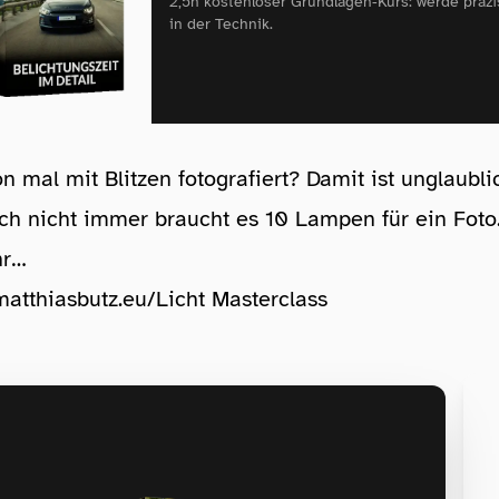
2,5h kostenloser Grundlagen‑Kurs: werde präzi
in der Technik.
n mal mit Blitzen fotografiert? Damit ist unglaublic
h nicht immer braucht es 10 Lampen für ein Foto. 
hr…
matthiasbutz.eu/Licht Masterclass