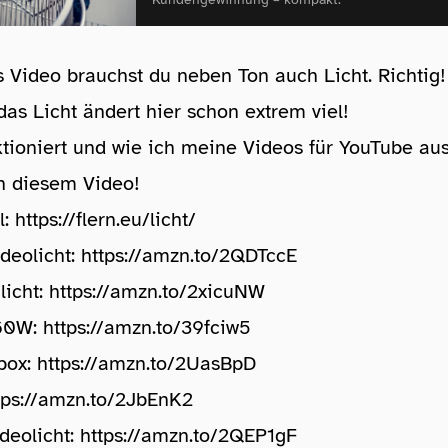
es Video brauchst du neben Ton auch Licht. Richtig
as Licht ändert hier schon extrem viel!
tioniert und wie ich meine Videos für YouTube aus
in diesem Video!
l:
https://flern.eu/licht/
deolicht:
https://amzn.to/2QDTccE
licht:
https://amzn.to/2xicuNW
60W:
https://amzn.to/39fciw5
box:
https://amzn.to/2UasBpD
tps://amzn.to/2JbEnK2
deolicht:
https://amzn.to/2QEP1gF