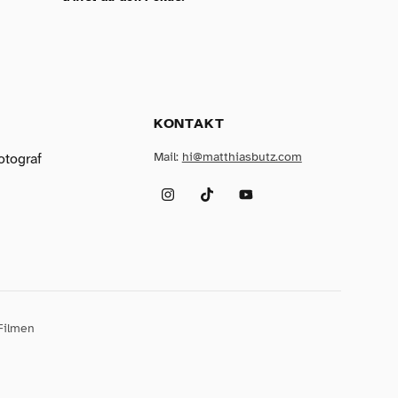
KONTAKT
Mail:
hi@matthiasbutz.com
otograf
Instagram
TikTok
YouTube
Filmen