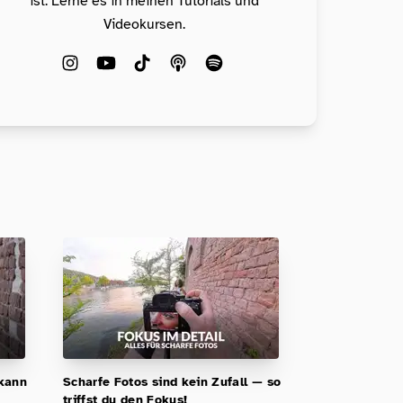
ist. Lerne es in meinen Tutorials und
Videokursen.
 kann
Scharfe Fotos sind kein Zufall — so
triffst du den Fokus!