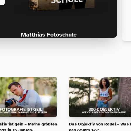
Matthias Fotoschule
Für Fotografen, die Fotografie nicht nur
lernen, sondern wirklich erleben wollen –
Anfänger & Fortgeschrittene!
afie ist geil! – Meine größten
Das Objektiv von Rollei – Was
ngs in 15 Jahren.
das 85mm 1.8?