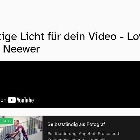
tige Licht für dein Video - L
- Neewer
TENLOS
Selbstständig als Fotograf
Positionierung, Angebot, Preise und
Kundengewinnung – kompakt.