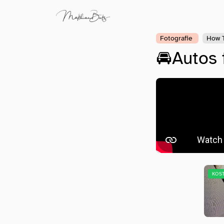
Fotografie
How 
🚘Autos 
KOS