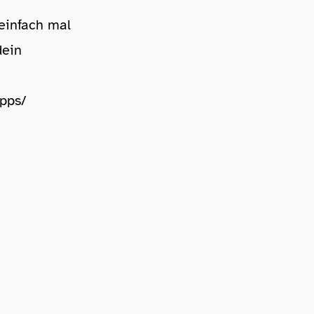
 einfach mal
dein
ipps/