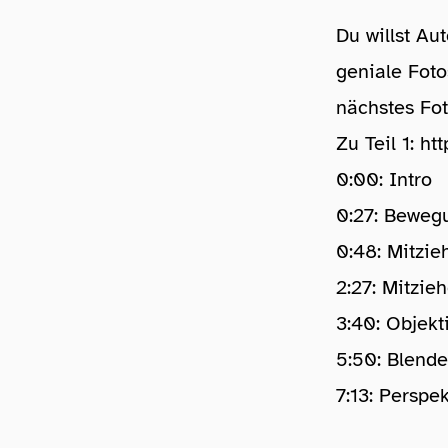
Du willst Au
geniale Foto
nächstes Fot
Zu Teil 1:
htt
0:00: Intro
0:27: Beweg
0:48: Mitzie
2:27: Mitzieh
3:40: Objekt
5:50: Blende
7:13: Perspe