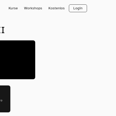
Kurse
Workshops
Kostenlos
Login
II
re