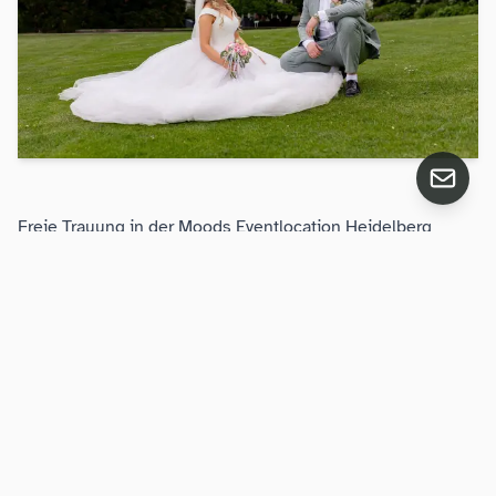
Freie Trauung in der Moods Eventlocation Heidelberg
Die freie Trauung fand in der Moods Eventlocation in
Heidelberg statt – unter freiem Himmel, weißes Zelt,
Blumenbogen. Bogdan wartete am Altar, die Gäste saßen
schon – und dann kam Sandra. Die Traurede war auf
Deutsch und Rumänisch, weil zwei Kulturen
zusammenkommen und beide gehört werden sollen.
Die Farbwelt des ganzen Tages: Rosa und Weiß. Rosa
Schleifen an den Stühlen, weiße Blumenarrangements auf