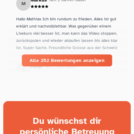
kann ihn jedem ans Herz legen, der mehr als nur
M
Blende, ISO und Zeit verstehen will.
Hallo Mathias Ich bin rundum zu frieden. Alles ist gut
erklärt und nachvollziehbar. Was gegenüber einem
Livekurs viel besser ist, man kann das Video stoppen,
zurückspulen und wieder ablaufen lassen bis alles klar
ist. Super Sache. Freundliche Grüsse aus der Schweiz
Alle 252 Bewertungen anzeigen
Peter
· Seit 1 Jahr dabei
P
Ein lohnender Tag
Vielen Dank. Es war eine
gelungene Veranstaltung. Es gab sowohl einen
allgemeinen Teil zum Fotografieren - in Theorie und
Praxis - als auch Zeit für individuellen Austausch und
Fragen. Ich fand das Angebot hilfreich und
Du wünschst dir
inspirierend. Danke
persönliche Betreuung