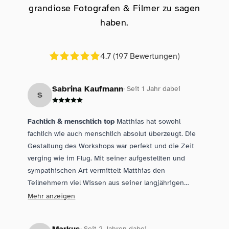
grandiose Fotografen & Filmer zu sagen
haben.
4.7 (197 Bewertungen)
Testimonials
Sabrina Kaufmann
· Seit 1 Jahr dabei
S
Fachlich & menschlich top
Matthias hat sowohl
fachlich wie auch menschlich absolut überzeugt. Die
Gestaltung des Workshops war perfekt und die Zeit
verging wie im Flug. Mit seiner aufgestellten und
sympathischen Art vermittelt Matthias den
Teilnehmern viel Wissen aus seiner langjährigen
Erfahrung. Auch der Austausch mit anderen
Mehr anzeigen
Fotografen und den Models kommt nicht zu kurz. Ich
würde den Workshop jederzeit wieder buchen und
Markus
· Seit 2 Jahren dabei