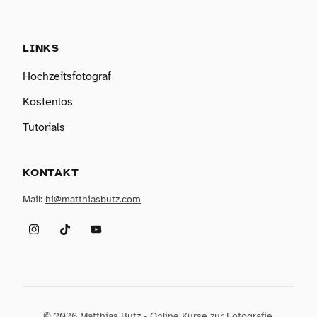
LINKS
Hochzeitsfotograf
Kostenlos
Tutorials
KONTAKT
Mail:
hi@matthiasbutz.com
Instagram
TikTok
YouTube
© 2026 Matthias Butz - Online Kurse zur Fotografie,