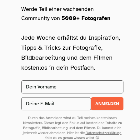
Werde Teil einer wachsenden
Community von
5000+ Fotografen
Jede Woche erhältst du Inspiration,
Tipps & Tricks zur Fotografie,
Bildbearbeitung und dem Filmen
kostenlos in dein Postfach.
Vorname
Email address
ANMELDEN
Durch das Anmelden wirst du Teil meines kostenlosen
Newsletters. Dieser legt den Fokus auf kostenlose Inhalte zu
Fotografie, Bildbearbeitung und dem Filmen. Du kannst dich
jederzeit wieder abmelden. Hier ist die
Datenschutzerklärung
,
falls du es genau wissen willst 😉