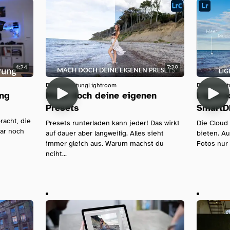
4:24
7:29
Bildbearbeitung
Lightroom
Bildbearbei
ung
Mach doch deine eigenen
Lightro
Presets
SmartD
acht, die
Presets runterladen kann jeder! Das wirkt
Die Cloud
war noch
auf dauer aber langweilig. Alles sieht
bieten. Au
immer gleich aus. Warum machst du
Fotos nur 
nciht...