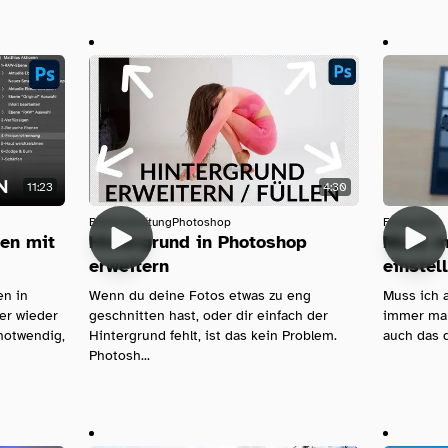
11:23
4:30
Bildbearbeitung
Photoshop
Fotografie
en mit
Hintergrund in Photoshop
Muss m
erweitern
einstel
n in
Wenn du deine Fotos etwas zu eng
Muss ich 
er wieder
geschnitten hast, oder dir einfach der
immer manu
 notwendig,
Hintergrund fehlt, ist das kein Problem.
auch das 
Photosh...