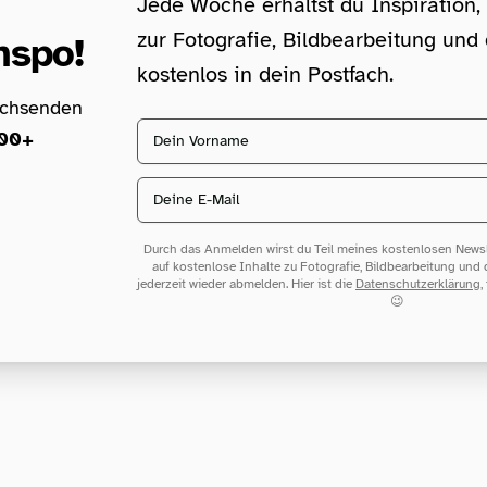
Jede Woche erhältst du Inspiration,
zur Fotografie, Bildbearbeitung un
nspo!
kostenlos in dein Postfach.
achsenden
Vorname
00+
Email address
Durch das Anmelden wirst du Teil meines kostenlosen Newsle
auf kostenlose Inhalte zu Fotografie, Bildbearbeitung und
jederzeit wieder abmelden. Hier ist die
Datenschutzerklärung
,
😉