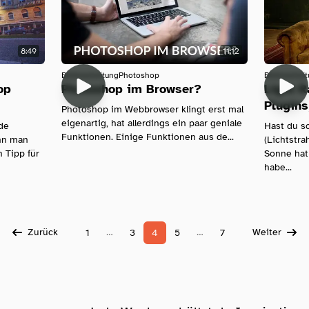
8:49
11:12
Bildbearbeitung
Photoshop
Bildbearbei
op
Photoshop im Browser?
Light R
Plugins
Photoshop im Webbrowser klingt erst mal
eigenartig, hat allerdings ein paar geniale
de
Hast du s
Funktionen. Einige Funktionen aus de...
ann man
(Lichtstra
 Tipp für
Sonne hat 
habe...
Zurück
…
…
Weiter
1
3
4
5
7