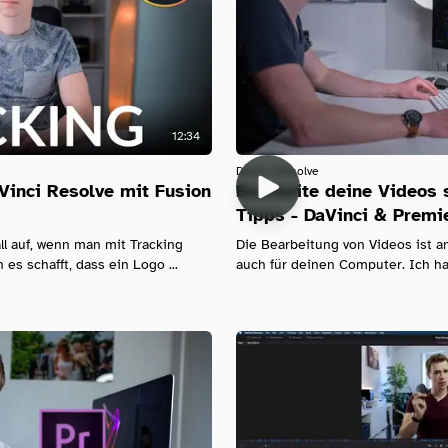
12:34
Davinci-Resolve
Vinci Resolve mit Fusion
Bearbeite deine Videos 
Tipps - DaVinci & Premi
ll auf, wenn man mit Tracking
Die Bearbeitung von Videos ist an
es schafft, dass ein Logo ...
auch für deinen Computer. Ich hab