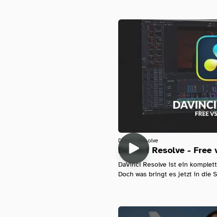
Davinci-Resolve
DaVinci Resolve - Free 
DaVinci Resolve ist ein komplet
Doch was bringt es jetzt in die St