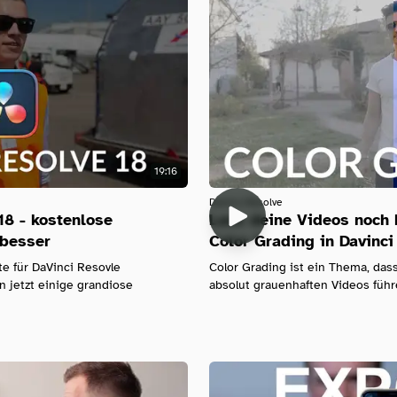
19:16
Davinci-Resolve
18 - kostenlose
Lass deine Videos noch 
 besser
Color Grading in Davinci
e für DaVinci Resovle
Color Grading ist ein Thema, dass
n jetzt einige grandiose
absolut grauenhaften Videos führe