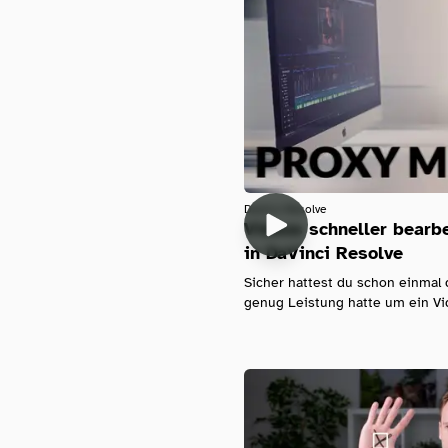
Davinci-Resolve
Videos schneller bearb
in DaVinci Resolve
Sicher hattest du schon einmal 
genug Leistung hatte um ein Vid