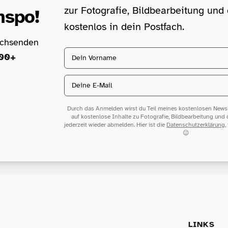
zur Fotografie, Bildbearbeitung un
nspo!
kostenlos in dein Postfach.
achsenden
Vorname
00+
Email address
Durch das Anmelden wirst du Teil meines kostenlosen Newsle
auf kostenlose Inhalte zu Fotografie, Bildbearbeitung und
jederzeit wieder abmelden. Hier ist die
Datenschutzerklärung
,
😉
LINKS