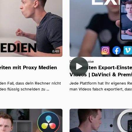
8:49
Davinci-Resolve
eiten mit Proxy Medien
Die besten Export-Einste
Videos | DaVinci & Prem
den Fall, dass dein Rechner nicht
Jede Plattform hat ihr eigenes 
eo flüssig schneiden zu ...
man Videos falsch exportiert, das