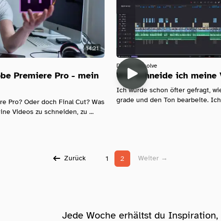
14:21
Davinci-Resolve
obe Premiere Pro - mein
Wie schneide ich meine
Ich wurde schon öfter gefragt, w
grade und den Ton bearbeite. Ich 
re Pro? Oder doch Final Cut? Was
e Videos zu schneiden, zu ...
Zurück
Weiter →
1
2
Jede Woche erhältst du Inspiration,