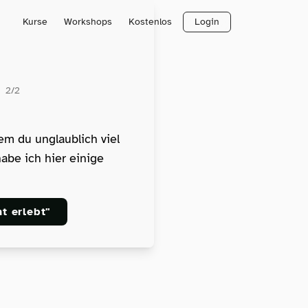
Kurse
Workshops
Kostenlos
Login
e
2/2
m du unglaublich viel
abe ich hier einige
t erlebt"