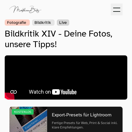
Fotografie
Bildkritik
Live
Bildkritik XIV - Deine Fotos,
unsere Tipps!
KOSTENLOS
Export‑Presets für Lightroom
Fertige Presets für Web, Print & Social inkl.
klare Empfehlungen.