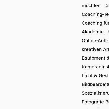
möchten. Da
Coaching-Tei
Coaching für
Akademie. H
Online-Auftr
kreativen Ar
Equipment 
Kameraeinst
Licht & Gest
Bildbearbei
Spezialisier
Fotografie B