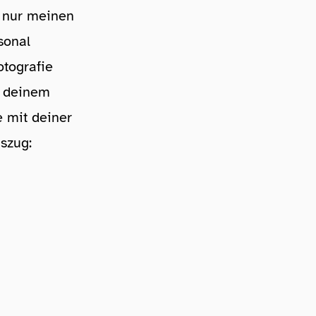
 nur meinen
sonal
otografie
, deinem
e mit deiner
szug: