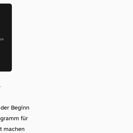
se
-
 der Beginn
rogramm für
eit machen