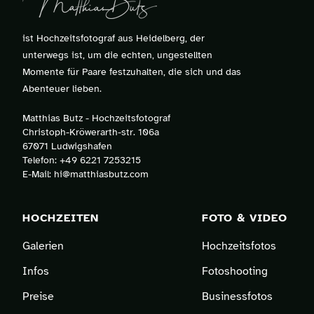
ist Hochzeitsfotograf aus Heidelberg, der
unterwegs ist, um die echten, ungestellten
Momente für Paare festzuhalten, die sich und das
Abenteuer lieben.
Matthias Butz - Hochzeitsfotograf
Christoph-Kröwerarth-str. 106a
Folge dem Fotografen auf Instagram
Folge dem Fotografen auf TikTok
Videos des Fotografen auf Y
67071 Ludwigshafen
Telefon:
+49 6221 7253215
E-Mail:
hi@matthiasbutz.com
HOCHZEITEN
FOTO & VIDEO
Galerien
Hochzeitsfotos
Infos
Fotoshooting
Preise
Businessfotos