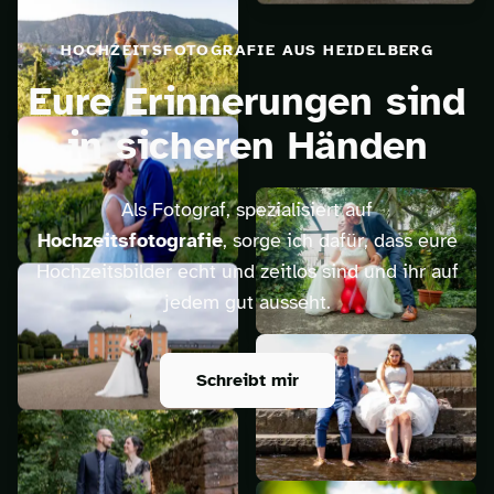
HOCHZEITSFOTOGRAFIE AUS HEIDELBERG
Eure Erinnerungen sind
in sicheren Händen
Als Fotograf, spezialisiert auf
Hochzeitsfotografie
, sorge ich dafür, dass eure
Hochzeitsbilder echt und zeitlos sind und ihr auf
jedem gut ausseht.
Schreibt mir