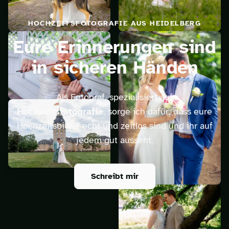
HOCHZEITSFOTOGRAFIE AUS HEIDELBERG
Eure Erinnerungen sind
in sicheren Händen
Als Fotograf, spezialisiert auf
Hochzeitsfotografie
, sorge ich dafür, dass eure
Hochzeitsbilder echt und zeitlos sind und ihr auf
jedem gut ausseht.
Schreibt mir