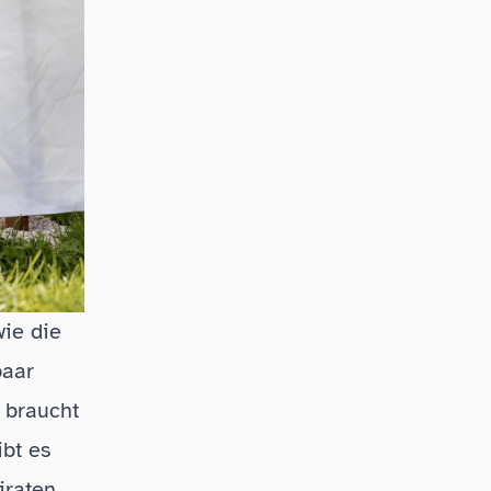
wie die
paar
 braucht
bt es
iraten