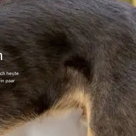
n
uch heute
in paar