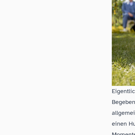
Eigentli
Begebenh
allgemei
einen Hu
Momente,