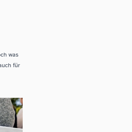
och was
auch für