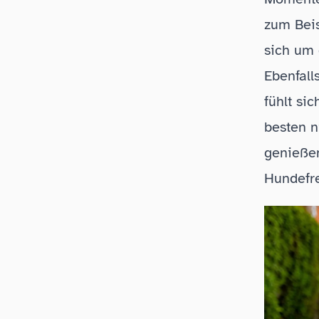
zum Beis
sich um 
Ebenfall
fühlt si
besten n
genieße
Hundefre