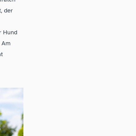
, der
er Hund
. Am
nt