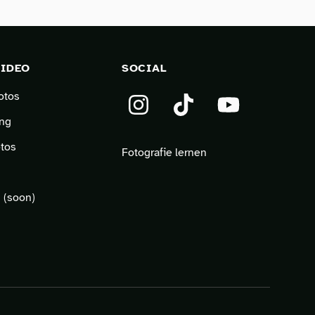
VIDEO
SOCIAL
otos
Instagram
TikTok
YouTube
ng
tos
Fotografie lernen
 (soon)