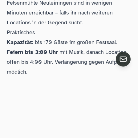
Felsenmühle Neuleiningen
sind in wenigen
Minuten erreichbar – falls ihr nach weiteren
Locations in der Gegend sucht.
Praktisches
Kapazität:
bis 170 Gäste im großen Festsaal.
Feiern bis 3:00 Uhr
mit Musik, danach Location
offen bis 4:00 Uhr. Verlängerung gegen Aufpreis
möglich.
Übernachtung:
Keine Zimmer direkt auf dem
Gelände, aber das WeinQuartier Bissersheim ist
nur 80 Meter entfernt. Weitere Hotels und
Weingut-Pensionen in Kirchheim, Großkarlbach
und Freinsheim – insgesamt fast 300 Zimmer in
der Umgebung. Shuttle wird angeboten.