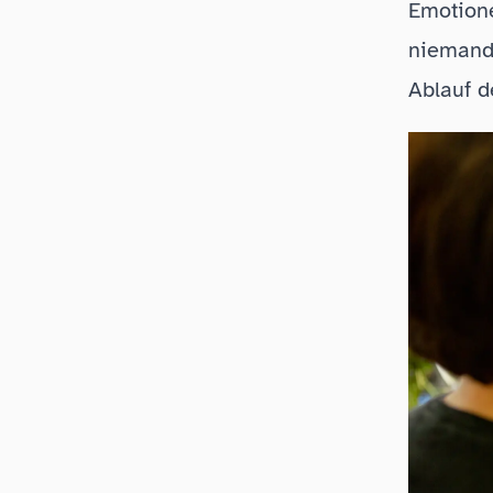
Emotione
niemand
Ablauf d