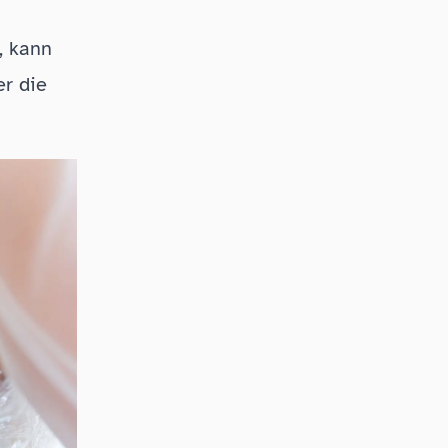
, kann
er die