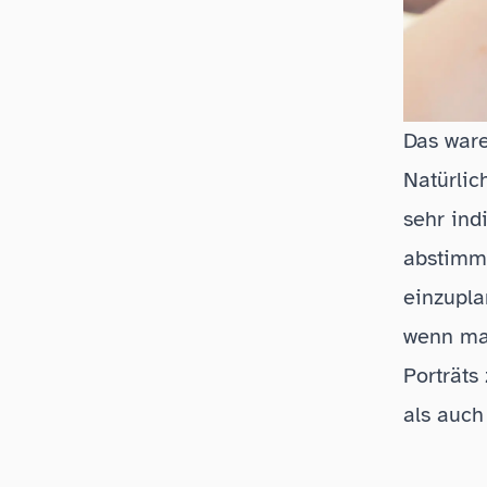
Das war
Natürlic
sehr ind
abstimme
einzupla
wenn man
Porträts
als auch 