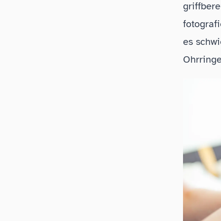
griffber
fotograf
es schwi
Ohrringe