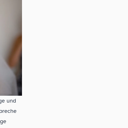
nge und
spreche
nge